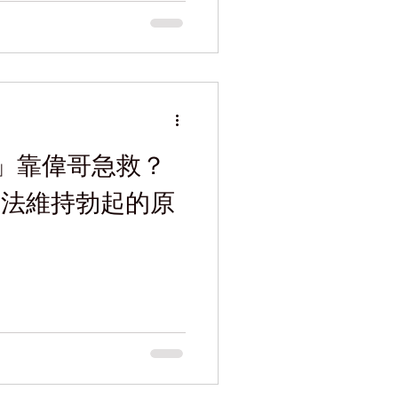
」靠偉哥急救？
何無法維持勃起的原