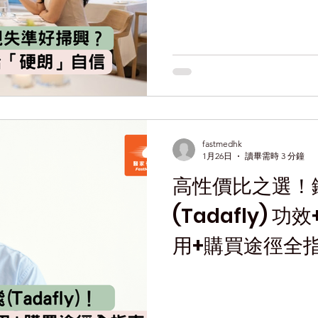
fastmedhk
1月26日
讀畢需時 3 分鐘
高性價比之選！
(Tadafly) 
用+購買途徑全