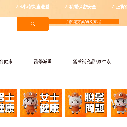
西醫 ✓ 4小時快速送遞 ✓ 私隱保密安全 ✓ 正貨
了解處方藥物及療程
合健康
醫學減重
營養補充品/維生素