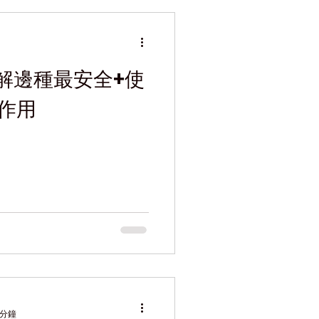
解邊種最安全+使
作用
 分鐘