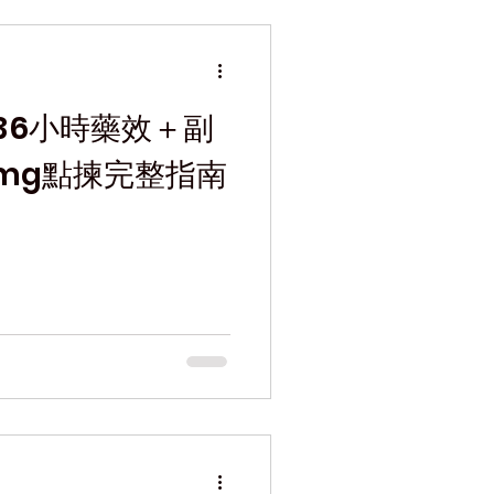
36小時藥效＋副
5mg點揀完整指南