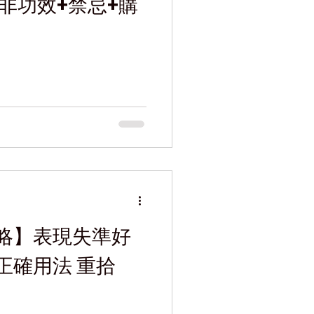
非功效+禁忌+購
略】表現失準好
正確用法 重拾