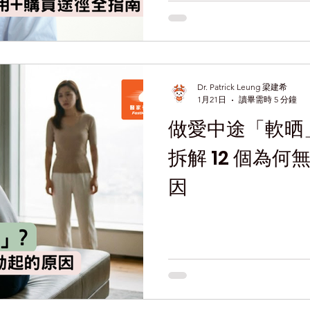
Dr. Patrick Leung 梁建希
1月21日
讀畢需時 5 分鐘
做愛中途「軟晒
拆解 12 個為
因