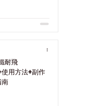
鐵耐飛
功效+使用方法+副作
指南