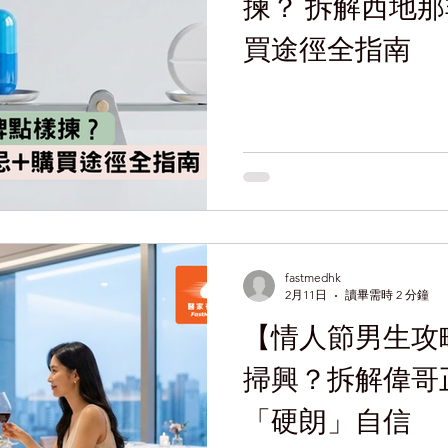
揀？ 拆解西地那
買途徑全指南
fastmedhk
2月11日
讀畢需時 2 分鐘
【情人節男生攻
掃興？拆解偉哥
「硬朗」自信