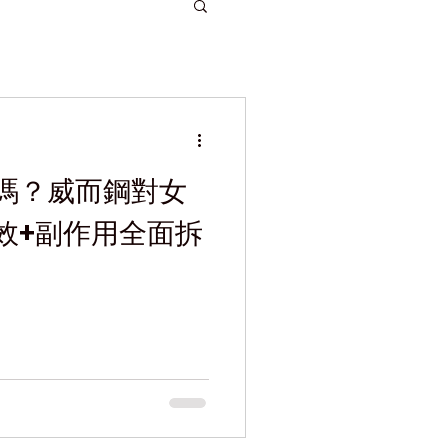
嗎？威而鋼對女
效+副作用全面拆