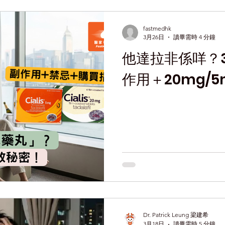
fastmedhk
3月26日
讀畢需時 4 分鐘
他達拉非係咩？
作用＋20mg/
Dr. Patrick Leung 梁建希
3月18日
讀畢需時 5 分鐘