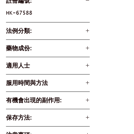
註冊編號:
HK-67588
法例分類:
Part 1, Schedule 1 &
藥物成份:
Schedule 3 Poison
baloxavir marboxil
適用人士
Xofluza® is suitable for
服用時間與方法
the following
individuals:
從出現症狀開始計算，最好在48小
有機會出現的副作用:
Individuals
時內服藥。
experiencing symptoms
常見的輕微副作用 （發生率約 1%
保存方法:
such as high fever,
標準用法為：
至 5%）
chills, extreme
只需口服單劑量，劑量依體重決
腹瀉 、嘔吐、咳嗽 、鼻塞 頭
請存放於 30°C 以下的陰涼乾燥