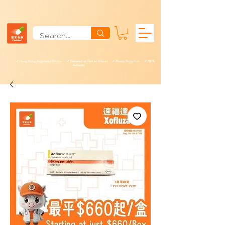
✓ Hong Kong Registered Doctor ✓ Delivered as Fast as 4 hours ✓ Privacy Protection ✓ 100%
Authentic