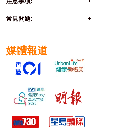
注意事項:
tiredness, headache,
定。
痛、頭暈
處。
cough, sore throat and
12歲或以上人士，體重80公斤以下
請將藥物放置於兒童接觸不到的地
必須體重達 20 公斤（約 44
runny nose.
常見問題:
服用40mg，體重80公斤或以上服
罕見但嚴重的副作用（須立即就
方。
磅）或以上。
Xofluza® is not suitable
用80mg，隨餐或空腹服用均可。
醫） :
避免與乳製品、添加鈣質的飲
Q: 兒童可服用的標準是?
for the following
呼吸困難
料、或含多價陽離子的瀉藥、中
individuals:
嚴格按照醫生或藥劑師建議服用。
面部、眼瞼、嘴唇或舌頭嚴重腫
和胃酸藥或口服補充劑（如含
媒體報道
A:
Individuals who are
脹
鈣、鐵、硒、鎂、鋅）同時服
5歲以下及不足20公斤：絕對不建
allergic to baloxavir
嚴重的皮膚紅疹、蕁麻疹或起水
用。
議服用速福達。
marboxil.
泡
Individuals with renal
嚴重眩暈或突然昏厥
5-11歲 且滿20公斤：臨床上已獲
impairment.
精神神經系統症狀 (如幻覺、意
批准，但需由醫生評估兒童的吞嚥
Pregnant and
識模糊)
能力和身體狀況。
breastfeeding women
should use this
12 歲或以上：完全符合標準，只
medication only under
要在症狀出現 48 小時內皆可遵醫
medical supervision.
囑單次服用。
Children aged 5 years