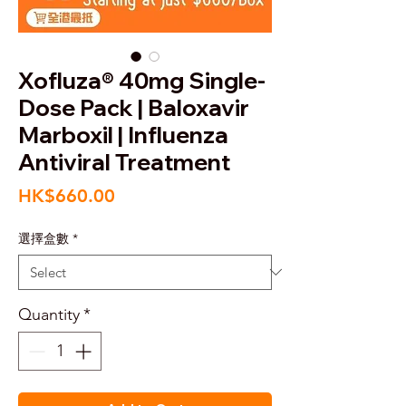
Xofluza® 40mg Single-
Dose Pack | Baloxavir
Marboxil | Influenza
Antiviral Treatment
Price
HK$660.00
選擇盒數
*
Quantity
*