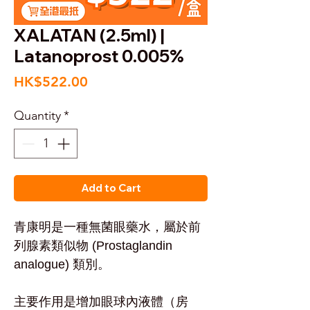
XALATAN (2.5ml) |
Latanoprost 0.005%
Price
HK$522.00
Quantity
*
Add to Cart
青康明是一種無菌眼藥水，屬於前
列腺素類似物 (Prostaglandin
analogue) 類別。
主要作用是增加眼球內液體（房