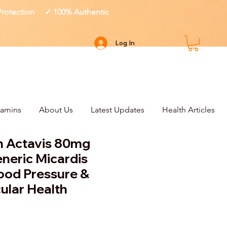
 Protection ✓ 100% Authentic
Log In
tamins
About Us
Latest Updates
Health Articles
n Actavis 80mg
eneric Micardis
lood Pressure &
ular Health
ce