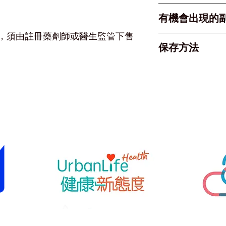
中風）
必須遵照醫生指
有機會出現的
高血壓治療：
，須由註冊藥劑師或醫生監管下售
40mg；如
副作用與原廠藥
保存方法
每日 80mg
低血壓（特別
用一次。
頭暈、疲倦
請存放於 30
心血管保護： 
血鉀水平升高 (
防潮重點： 由於
每日服用一次
腎功能受損（
濕，請務必保
服用方式： 
肌肉痛、關節
服用前一刻才
固定時間（如
水腫（如面部
藥盒。
困難），屬於
請將藥物放置