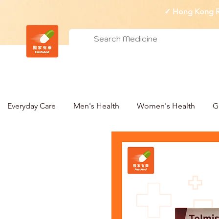
✓ Hong Kong Re
Everyday Care
Men's Health
Women's Health
G