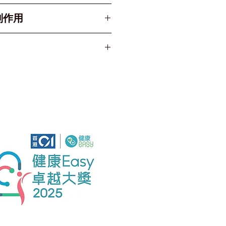
示服用。
副作用
 成人通常起始劑量為每日
效果未達標，醫生可能會增加至
相似，常見包括：
（即本產品 1 粒）。每日服
是心血管保護治療的患者）
°C 以下 的陰涼乾燥處。
建議劑量為每日 80mg，
Hyperkalemia)
 Telmisartan 極易吸
。
偶見）
留在原廠鋁箔包裝內，直至
可空肚或飽肚服用，建議每日
痛或背痛 若出現血管神經性
取出。切勿預先將藥片放入
早上）以開水吞服。
、嘴唇或喉嚨腫脹引致呼吸
嚴重過敏，必須立即求醫。
於兒童接觸不到的地方。