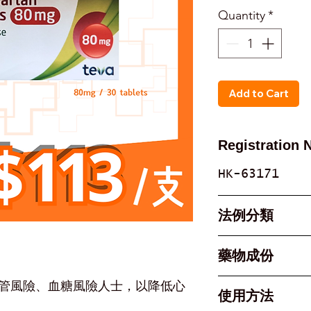
Quantity
*
Add to Cart
Registration 
HK-63171
法例分類
Part 1, Sche
藥物成份
Poison
Active In
嚴重心血管風險、血糖風險人士，以降低心
使用方法
Telmisartan 
發性高血壓，透過放鬆血管幫助降