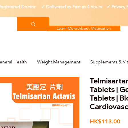
gistered Doctor ✓ Delivered as Fast as 4 hours ✓ Privacy
Learn More About Medication
eneral Health
Weight Management
Supplements & Vi
Telmisarta
Tablets | G
Tablets | B
Cardiovasc
Pri
HK$113.00