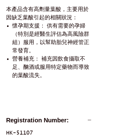
本產品含有高劑量葉酸，主要用於
因缺乏葉酸引起的相關狀況：
懷孕期支援： 供有需要的孕婦
（特別是經醫生評估為高風險群
組）服用，以幫助胎兒神經管正
常發育。
營養補充： 補充因飲食攝取不
足、酗酒或服用特定藥物而導致
的葉酸流失。
治療葉酸缺乏性貧血： 針對巨幼細
胞性貧血 (Megaloblastic anemia)
患者，補充體內不足的葉酸。
Registration Number:
HK-51107