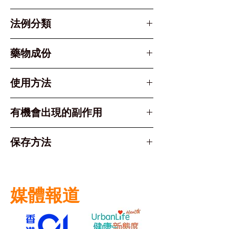
法例分類
第1部第1附表毒藥 (Part 1
藥物成份
Schedule 1 Poison) - 須醫
生處方或藥劑師監管下售賣
有效成份： Folic Acid (葉酸)
使用方法
5mg
必須遵照醫生或藥劑師指示服用。
有機會出現的副作用
成人及長者： 一般治療劑量為
每日 1 粒 (5mg)，需持續服
葉酸一般耐受性良好，副作用較罕
保存方法
用直至血象回復正常或遵照醫生
見，但部分人士可能出現：
建議。
輕微腸胃不適（如噁心、腹脹、
請存放於 25°C 以下 的陰涼乾燥
預防用途/懷孕： 視乎風險評
胃氣）。
處。
估，醫生可能會建議特定劑量。
食慾不振。
媒體報道
避免陽光直接照射。
服用方式： 以清水吞服，餐前或
請將藥物放置於兒童接觸不到的地
餐後服用均可。
方。