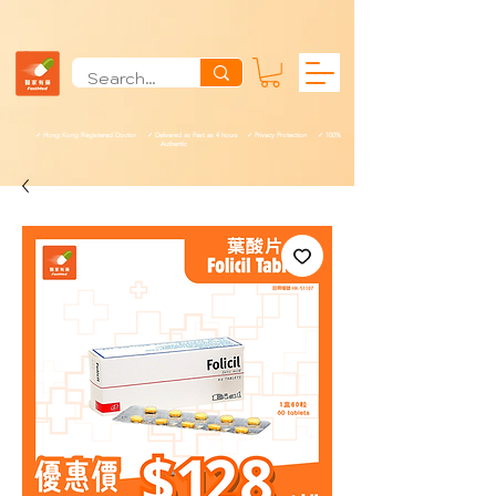
✓ Hong Kong Registered Doctor ✓ Delivered as Fast as 4 hours ✓ Privacy Protection ✓ 100%
Authentic