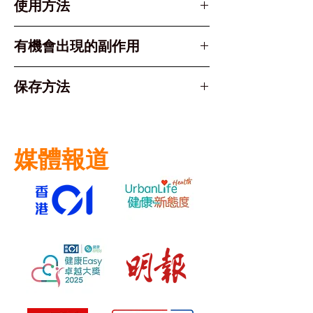
使用方法
註冊藥劑師或醫生監管下售賣
Sacubitril (沙庫巴曲) -
97 毫克 (mg)
服用頻率： 通常為 每日兩次
有機會出現的副作用
Valsartan (纈沙坦) -
(早晚各一次)。
103 毫克 (mg)
服用方式： 整粒吞服，不可咀
常見副作用包括（若持續或嚴重請
保存方法
嚼、壓碎或分切。可飽肚或空肚
諮詢醫生）：
服用。
低血壓 (Hypotension)： 可
請存放於 30°C 以下 的陰涼乾燥
劑量定位：這是臨床研究證實能
能感到頭暈、目眩，特別是在站
處。
提供最佳保護效果的目標劑量。
立時。
媒體報道
請保留在原廠包裝內，避免受潮
若身體能耐受（沒有出現嚴重頭
高血鉀 (Hyperkalemia)：
（此藥物對濕氣較敏感）。
暈或低血壓），醫生通常會將劑
血液鉀水平升高。
請將藥物放置於兒童接觸不到的地
量逐步調升至此水平並長期維
腎功能受損： 尿量減少或其他
方。
持。
腎臟問題。
咳嗽。