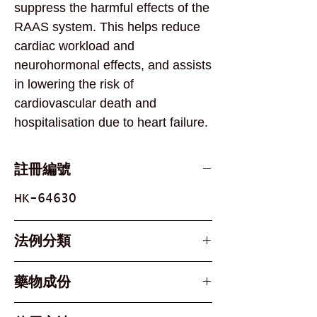
suppress the harmful effects of the
RAAS system. This helps reduce
cardiac workload and
neurohormonal effects, and assists
in lowering the risk of
cardiovascular death and
hospitalisation due to heart failure.
註冊編號
HK-64630
法例分類
Part 1, Schedule 1 &
藥物成份
Schedule 3 Poison
此產品在香港屬於處方藥物，須由
每粒薄膜包衣片含有：