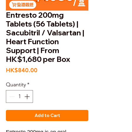
Entresto 200mg
Tablets (56 Tablets) |
Sacubitril / Valsartan |
Heart Function
Support | From
HK$1,680 per Box
Price
HK$840.00
Quantity
*
Add to Cart
Entresto 200mg is an oral