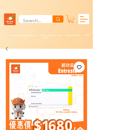
✓ Hong Kong Registered Doctor ✓ Delivered as Fast as 4 hours ✓ Privacy Protection ✓ 100%
Authentic