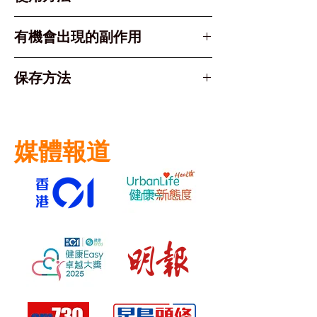
丙酸氯倍他索 Clobetasol
Propionate
適用範圍： 適用於皮膚炎症
有機會出現的副作用
使用方法：
常見副作用通常局限於用藥部位，
保存方法
先清潔並抹乾患處。
包括：
取少量藥膏，薄薄塗抹於患處及
皮膚灼熱感、刺痛或瘙癢
請儲存於陰涼乾燥處，避免陽光直
周邊區域。
皮膚乾燥、脫皮
接照射。
輕輕按摩直至完全吸收。通常建
媒體報道
議每日使用1-2次。
注意： 用量及療程長短應嚴格遵
從醫生指示。每週使用總量不應超
過50克。除非醫生另有處方，請勿
使用密封性敷料覆蓋。