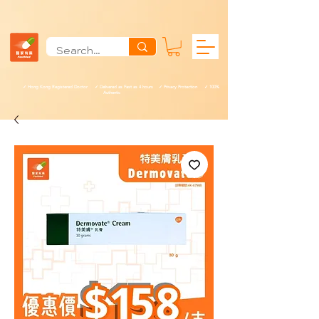
✓ Hong Kong Registered Doctor ✓ Delivered as Fast as 4 hours ✓ Privacy Protection ✓ 100%
Authentic