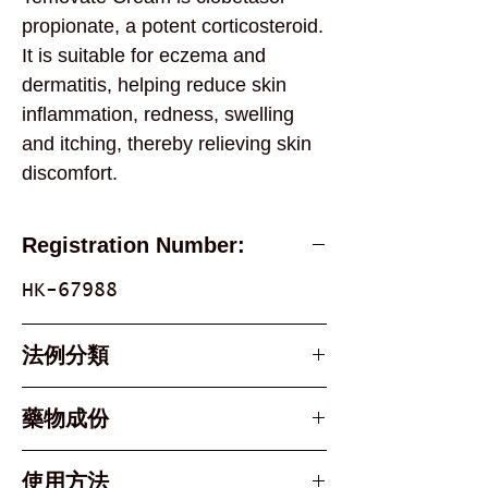
propionate, a potent corticosteroid.
It is suitable for eczema and
dermatitis, helping reduce skin
inflammation, redness, swelling
and itching, thereby relieving skin
discomfort.
Registration Number:
HK-67988
法例分類
Part 1, Schedule 1 &
藥物成份
Schedule 3 Poison
Active Ingredient
使用方法