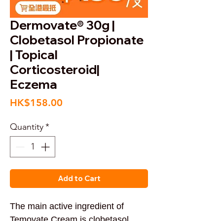
Dermovate® 30g |
Clobetasol Propionate
| Topical
Corticosteroid|
Eczema
Price
HK$158.00
Quantity
*
Add to Cart
The main active ingredient of
Temovate Cream is clobetasol