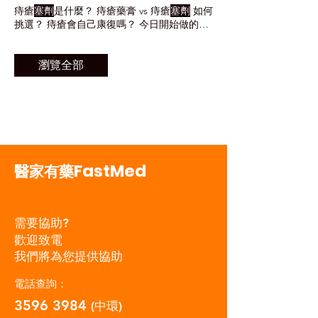
度，家長可以用浸過酒精的棉花為他們抹身降
不適 2種私密護理方案 當出現不適症狀時，
痔瘡
塞劑
是什麼？ 痔瘡藥膏 vs 痔瘡
塞劑
如何
溫。此外，如果孩子嘔吐、拒絕食藥，家長亦
大家應盡快求醫並用合適的產品控制症狀，例
挑選？ 痔瘡會自己康復嗎？ 今日開始做的3
可以用更快速有效的方法-- 退燒
塞劑
。 不
如
陰道塞劑
(確膚寧Canesten/Canazol 迪美
件事：減少痔瘡復發風險 痔瘡常見三大誤解
過，家長為小朋友塞藥時要注意，可以先在其
素) ，通常建議在睡前使用，讓藥物在夜間充
在什麼情況要即刻看醫生？ 痔瘡
塞劑
是什
肛門塗抹凡士林幫助潤滑，然後將
塞劑
的較圓
分發揮作用 A：一般來說，月經期間應該暫停
麼？什麼時候需要用？ 如果不適感主要來自
瀏覽全部
滑一端先塞入。 3. Q2： 退燒
塞劑
同 退燒水
使用
陰道塞劑
，因為經血可能會沖走藥物，
肛門內部，痔瘡
塞劑
可將成分帶到較深位置，
可以一齊用嗎？ A: 不建議同時使用，以免劑
影響效果。可以考慮使用 外用藥膏 緩解症
常用於內痔不適。 痔瘡藥膏 vs 痔瘡
塞劑
如何
量過重。應至少間隔4-6小時，並選擇單一退
狀，待月經結束後再使用
塞劑
。 Q：症狀消
挑選？ 你的主要症狀 較常見選擇 原因 肛門
燒方式。如效果不理想，應諮詢醫生而非自行
失後可以停藥嗎？
口疼痛、腫脹、痕癢、灼熱 痔瘡藥膏 藥膏較
加重劑量。 Q3：使用 退燒
塞劑
後被排出怎
適合外痔或肛門口周邊不適，可直接塗於患處
麼辦？ A: 如立即排出應補用一枚；如已使用
排便時鮮紅色出血、肛門內脹痛、深層異物感
15分鐘以上，則等待觀察效果，切勿重複使
痔瘡
塞劑 塞劑
可放入肛門內，較適合內痔或
FastMed
用。 Q4：發燒會燒壞腦嗎？ A: 一般感染引
醫家有藥
較深位置的不適 只要及早正視問題，配合生
起的發燒不會損害大腦。
活習慣改善，以及選擇合適的痔瘡藥膏或痔瘡
塞劑
，大多數輕微症狀都可有效舒緩。
需要協助?
歡迎致電
我們將為您提供協助
電話查詢：
3596 3984
(中環)