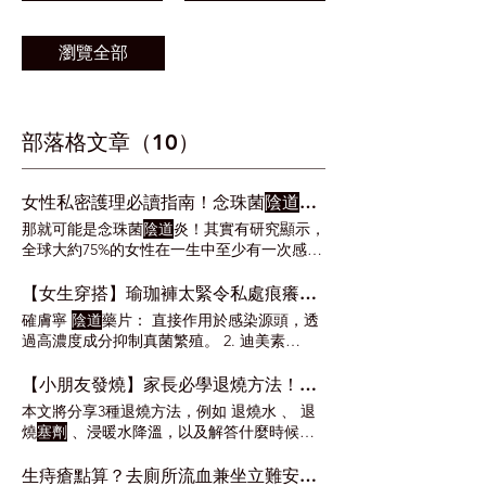
瀏覽全部
部落格文章（10）
女性私密護理必讀指南！念珠菌
陰道
炎點算好？男性都會感
那就可能是念珠菌
陰道
炎！其實有研究顯示，
全球大約75%的女性在一生中至少有一次感染
念珠菌
陰道
炎的機會。但念珠菌原本是人體正
常的菌群之一，為什麼會引起
陰道
炎？而男性
【女生穿搭】瑜珈褲太緊令私處痕癢？拆解「焗」出念珠菌危機+護理好物
也會感染嗎？ 念珠菌 |
陰道
炎常見症狀 念珠
確膚寧
陰道
藥片： 直接作用於感染源頭，透
菌是一種真菌，學名「白色念珠菌」，通常存
過高濃度成分抑制真菌繁殖。 2. 迪美素
在於人體的皮膚、口腔、腸道和
陰道
中。在正
(Canazol) 如果你正在尋找經濟實惠的替代方
常情況下，它與其他微生物保持平衡，不會引
案，迪美素亦是不錯的選擇。 迪美素
陰道塞
【小朋友發燒】家長必學退燒方法！退燒水VS退燒
起問題。 使用抗生素 ：抗生素在殺死有害細
劑
： 同樣含有 Clotrimazole 成分，一盒包含
本文將分享3種退燒方法，例如 退燒水 、 退
菌的同時，也會破壞
陰道
內正常的乳酸桿菌，
多粒藥片，需連續使用以完成整個療程。
燒
塞劑
、浸暖水降溫，以及解答什麼時候要
讓念珠菌有機會大量繁殖。 荷爾蒙變化 ：懷
去醫院。 小朋友發燒 | 量體溫都要有技巧！
孕、服用口服避孕藥或月經週期前後，雌激素
酒精抹身+ 退燒
塞劑
如果小朋友發燒超過39.5
生痔瘡點算？去廁所流血兼坐立難安？拆解痔瘡成因＋痔瘡藥膏＋痔瘡
水平變化可能改變
陰道
環境。 念珠菌 | 緩解