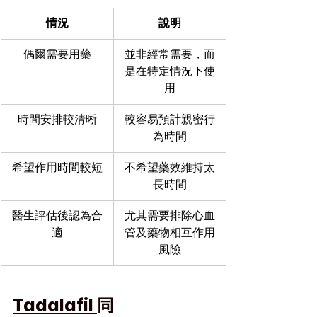
情況
說明
偶爾需要用藥
並非經常需要，而
是在特定情況下使
用
時間安排較清晰
較容易預計親密行
為時間
希望作用時間較短
不希望藥效維持太
長時間
醫生評估後認為合
尤其需要排除心血
適
管及藥物相互作用
風險
Tadalafil 
同 