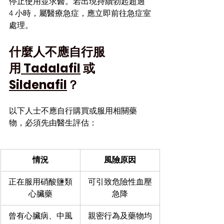
停止使用並求醫。若出現持續勃起超過 
4 小時，屬醫療急症，應立即前往急症室
處理。
什麼人不應自行服
用
 Tadalafil
 或 
Sildenafil
？
以下人士不應自行購買或服用相關藥
物，必須先由醫生評估：
情況
風險原因
正在服用硝酸鹽類
可引致危險性血壓
心臟藥
急降
曾有心臟病、中風
親密行為及藥物均