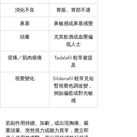
消化不良
胃脹、胃部不適
鼻塞
鼻敏感或鼻塞感覺
頭暈
尤其飲酒或血壓偏
低人士
背痛／肌肉痠痛
Tadalafil 較常被提
及
視覺變化
Sildenafil 較常見短
暫視覺色調改變，
例如偏藍或對光敏
感
若副作用持續、加劇，或出現胸痛、嚴
重頭暈、突然視力或聽力異常，應立即