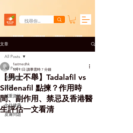
✓ 香港註冊西醫 ✓ 4小時快速送遞 ✓ 私隱保密安全 ✓ 正貨保證
文章
All Posts
fastmedhk
All Posts
5月11日
讀畢需時 7 分鐘
【男士不舉】Tadalafil vs
男仕健康
Sildenafil 點揀？作用時
脫髮
減重資訊
間、副作用、禁忌及香港醫
女仕健康
生評估一文看清
皮膚問題