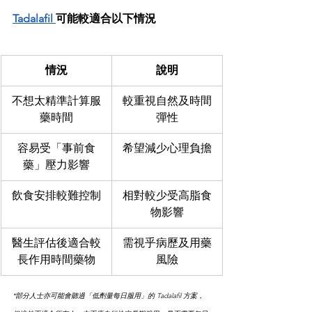
Tadalafil 
可能較適合以下情況
情況
說明
不想太精準計算服
較重視自然及時間
藥時間
彈性
容易受「事前食
希望減少心理負擔
藥」壓力影響
飲食安排較難控制
相對較少受高脂食
物影響
醫生評估後適合較
需視乎病歷及用藥
長作用時間藥物
風險
*部分人士亦可能會聽過「低劑量每日服用」的 Tadalafil 方案，