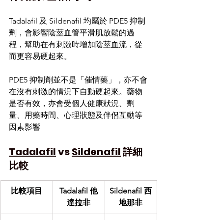
Tadalafil 及 Sildenafil 均屬於 PDE5 抑制
劑，會影響陰莖血管平滑肌放鬆的過
程，幫助在有刺激時增加陰莖血流，從
而更容易硬起來。
PDE5 抑制劑並不是「催情藥」，亦不會
在沒有刺激的情況下自動硬起來。藥物
是否有效，亦會受個人健康狀況、劑
量、用藥時間、心理狀態及伴侶互動等
因素影響
Tadalafil
 vs 
Sildenafil
 詳細
比較
比較項目
Tadalafil 他
Sildenafil 西
達拉非
地那非