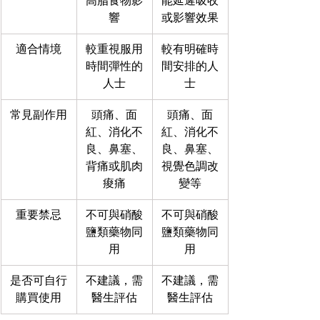
高脂食物影
能延遲吸收
響
或影響效果
適合情境
較重視服用
較有明確時
時間彈性的
間安排的人
人士
士
常見副作用
頭痛、面
頭痛、面
紅、消化不
紅、消化不
良、鼻塞、
良、鼻塞、
背痛或肌肉
視覺色調改
痠痛
變等
重要禁忌
不可與硝酸
不可與硝酸
鹽類藥物同
鹽類藥物同
用
用
是否可自行
不建議，需
不建議，需
購買使用
醫生評估
醫生評估