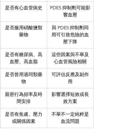
是否有心血管病史
PDE5 抑制劑可能影
響血壓
是否服用硝酸鹽類
與 PDE5 抑制劑同
藥物
用可引致危險的血
壓下降
是否有糖尿病、高
這些因素與不舉及
血壓、高血脂
心血管風險相關
是否曾用過同類藥
可評估反應及副作
物
用
親密行為頻率及時
影響選擇短效或長
間安排
效方案
是否有焦慮、壓力
不舉不一定純粹是
或關係因素
血流問題