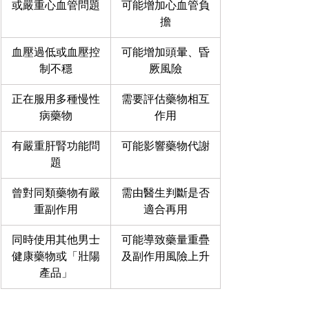
或嚴重心血管問題
可能增加心血管負
擔
血壓過低或血壓控
可能增加頭暈、昏
制不穩
厥風險
正在服用多種慢性
需要評估藥物相互
病藥物
作用
有嚴重肝腎功能問
可能影響藥物代謝
題
曾對同類藥物有嚴
需由醫生判斷是否
重副作用
適合再用
同時使用其他男士
可能導致藥量重疊
健康藥物或「壯陽
及副作用風險上升
產品」