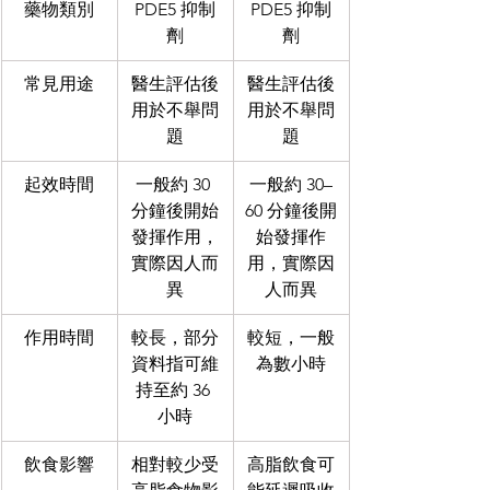
藥物類別
PDE5 抑制
PDE5 抑制
劑
劑
常見用途
醫生評估後
醫生評估後
用於不舉問
用於不舉問
題
題
起效時間
一般約 30 
一般約 30–
分鐘後開始
60 分鐘後開
發揮作用，
始發揮作
實際因人而
用，實際因
異
人而異
作用時間
較長，部分
較短，一般
資料指可維
為數小時
持至約 36 
小時
飲食影響
相對較少受
高脂飲食可