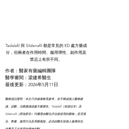
Tadalafil 與 Sildenafil 都是常見的 ED 處方藥成
分，但兩者在作用時間、服用彈性、副作用及
禁忌上有所不同。
作者：醫家有藥編輯團隊
醫學審閱：梁建希醫生
最後更新：2026年5月
11日
醫療資訊聲明：本文只供健康教育參考，並不構成個人醫療建
議、診斷、治療建議或處方藥廣告。Tadalafil（他達拉非）及 
Sildenafil（西地那非）均屬需由醫生評估後使用的藥物；是否適
合、劑量、服用方法及用藥風險，必須由醫生按個人健康狀況、
病歷及正在服用的藥物判斷。