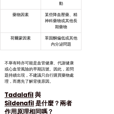
動
藥物因素
某些降血壓藥、精
神科藥物或其他長
期藥物
荷爾蒙因素
睪固酮偏低或其他
內分泌問題
不舉有時亦可能是血管健康、代謝健康
或心血管風險的早期訊號。因此，若問
題持續出現，不建議只自行購買藥物處
理，而應先了解背後原因。
Tadalafil
 與 
Sildenafil
 是什麼？兩者
作用原理相同嗎？