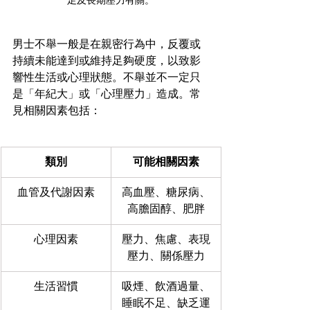
足及長期壓力有關。
男士不舉一般是在親密行為中，反覆或
持續未能達到或維持足夠硬度，以致影
響性生活或心理狀態。不舉並不一定只
是「年紀大」或「心理壓力」造成。常
見相關因素包括：
類別
可能相關因素
血管及代謝因素
高血壓、糖尿病、
高膽固醇、肥胖
心理因素
壓力、焦慮、表現
壓力、關係壓力
生活習慣
吸煙、飲酒過量、
睡眠不足、缺乏運