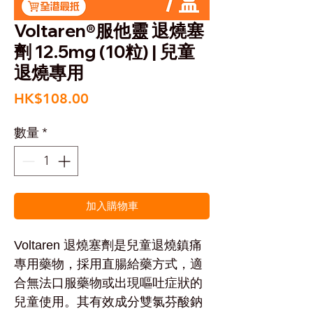
Voltaren®服他靈 退燒塞
劑 12.5mg (10粒) | 兒童
退燒專用
價
HK$108.00
格
數量
*
加入購物車
Voltaren 退燒塞劑是兒童退燒鎮痛
專用藥物，採用直腸給藥方式，適
合無法口服藥物或出現嘔吐症狀的
兒童使用。其有效成分雙氯芬酸鈉