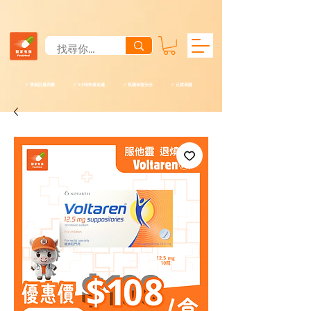
✓ 香港註冊西醫 ✓ 4小時快速送遞 ✓ 私隱保密安全 ✓ 正貨保證