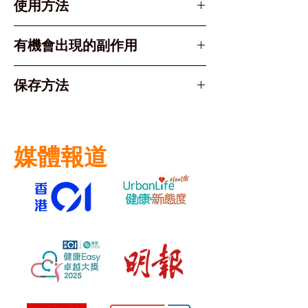
使用方法
Diclofenac Sodium (雙氯芬
酸鈉)
使用時機：
當幼兒體溫超過
有機會出現的副作用
38.5°C且無法口服藥物時使用
局部刺激或不適感
保存方法
使用方法：
輕微腸胃不適
清潔雙手並讓兒童側躺
罕見過敏反應
儲存於30°C以下環境
輕輕將塞劑插入肛門
直腸輕微出血（極少數情況）
避免陽光直射
保持姿勢數分鐘以防排出
媒體報道
保持包裝完整
貼士：塞藥前，可以先在其肛門
放置於兒童無法觸及處
塗抹凡士林幫助潤滑，然後將塞
藥的較圓滑一端先塞入。
使用頻率：
每8-12小時一次，24
小時內不超過3次
重要提示：體溫39.5°C以下才適
合使用塞劑，高燒應立即就醫