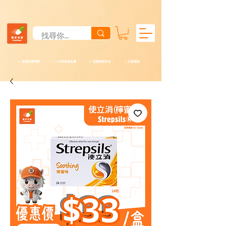
✓ 香港註冊西醫 ✓ 4小時快速送遞 ✓ 私隱保密安全 ✓ 正貨保證