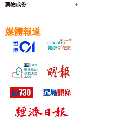
Not A Poison
藥物成份:
Active Ingredient
amylmetacresol
媒體報道
dichlorobenzyl alcohol