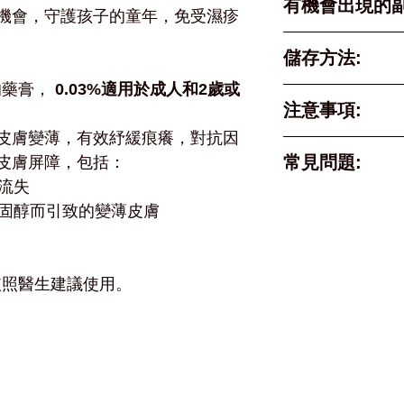
有機會出現的副
每天1次，直
機會，守護孩子的童年，免受濕疹
直至症狀消除
大部分人使用Pr
儲存方法:
暫時性的皮膚刺
身體不同部位
狀的藥膏，
0.03%適用於成人和2歲或
於治療剛開始的
請存放於 25°
注意事項:
（見圖2），
漸減輕。
請將藥物放置於
你的醫生或藥
皮膚變薄，有效紓緩痕癢，對抗因
本網站上的藥
常見問題:
物說明使用。
皮膚屏障，包括：
訊和最常用的
流失
議，請徵詢你
A：Protopic®
使用Proto
固醇而引致的變薄皮膚
所服用的藥物
的分別是?
部皮膚，徹底
皮膚炎的徵候
避免接觸眼睛
Q：
所引起的毛囊
請依照醫生建議使用。
止刺激眼睛及
Protopic®
不慎接觸到這
用輕度的異位
掉，並用清水
童、青少年及
Protopic®