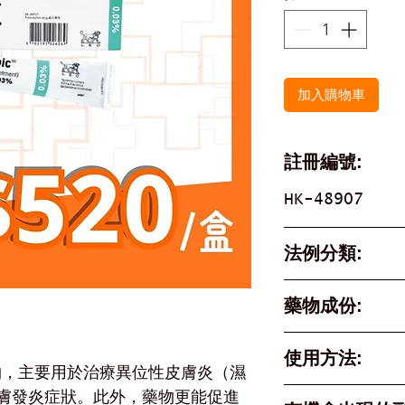
加入購物車
註冊編號:
HK-48907
法例分類:
Part 1, Sche
藥物成份:
Poison
Tacrolimus 0
使用方法:
醇藥物，主要用於治療異位性皮膚炎（濕
每日2次（2-
膚發炎症狀。此外，藥物更能促進