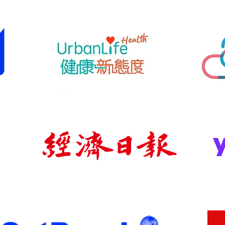
在中度到重度
年以上成人。
有關具體的治
藥劑師，並按
用。