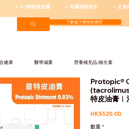
西醫 ✓ 4小時快速送遞 ✓ 私隱保密安全 ✓ 正貨
了解處方藥物及療程
合健康
醫學減重
營養補充品/維生素
Protopic® 
(tacrolimu
特皮油膏︱
價
HK$520.00
格
數量
*