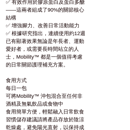
✅ 有效作用於膠原蛋白及蛋白多醣
——這兩者組成了90%的關節核心
結構
✅ 增強腳力、改善日常活動能力
✅ 根據研究指出，連續使用約12週
已有顯著效果無論是年長者、運動
愛好者，或需要長時間站立的人
士，Mobility™ 都是一個值得考慮
的日常關節護理補充方案。
食用方式
每日一包
可將Mobility™ 沖包混合至任何非
酒精及無氣飲品或食物中
食用簡單方便，輕鬆融入日常飲食
習慣儲存建議請將產品存放於陰涼
乾燥處，避免陽光直射，以保持成