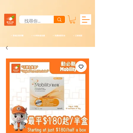
✓ 香港註冊西醫 ✓ 4小時快速送遞 ✓ 私隱保密安全 ✓ 正貨保證