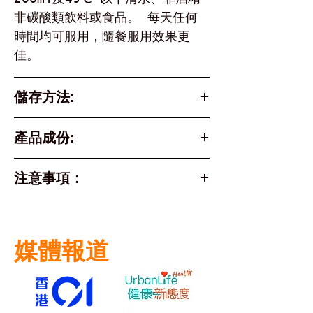
非碳酸類飲料或食品。 每天任何
時間均可服用，隨餐服用效果更
佳。
儲存方法:
- 請保存在陰涼處，避免陽光直射
產品成份:
低聚半乳糖 GOS(益生元)、低聚
注意事項：
果糖 FOS(益生元)、低聚果木糖
XOS(益生元)、抗性糊精(益生
產品含有微量奶類製品，乳糖不耐
元)、綜合益生菌混合物（青春雙
症或少於兩歲的人士，或對本產品
歧桿菌，2種雙歧桿菌，加氏乳桿
媒體報道
任何成份過敏，請先諮詢醫生意見
菌，鼠李糖乳桿菌，每包含有
服用。
100 億菌落數目）、維生素E(316
如正在服用抗生素，請最少相隔3
國際單位)
小時服用或先諮詢醫生意見服用。