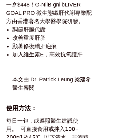
一盒$448！G-NiiB gniibLIVER
GOAL PRO 微生態纖肝代謝專業配
方由香港著名大學醫學院研發。
調節肝臟代謝
改善重度肝脂
顯著修復纖肝疤痕
加入維生素E，高效抗氧護肝
本文由 Dr. Patrick Leung 梁建希
醫生審閱
使用方法：
每日一包，或遵照醫生建議使
用。 可直接食用或拌入100-
200ml及45℃ 以下清水、非酒精