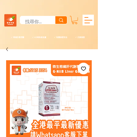
✓ 香港註冊西醫 ✓ 4小時快速送遞 ✓ 私隱保密安全 ✓ 正貨保證