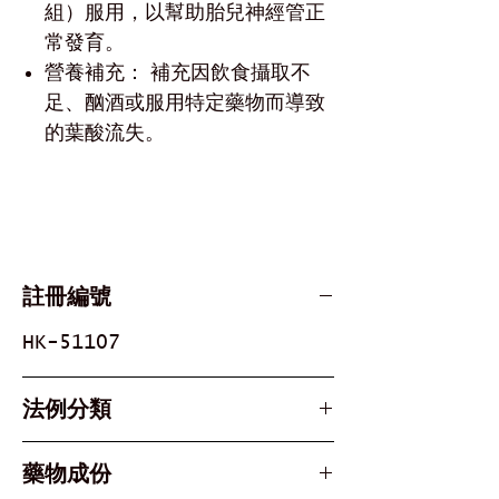
組）服用，以幫助胎兒神經管正
常發育。
營養補充： 補充因飲食攝取不
足、酗酒或服用特定藥物而導致
的葉酸流失。
治療葉酸缺乏性貧血： 針對巨幼細
胞性貧血 (Megaloblastic anemia)
患者，補充體內不足的葉酸。
註冊編號
HK-51107
法例分類
第1部第1附表毒藥 (Part 1
藥物成份
Schedule 1 Poison) - 須醫