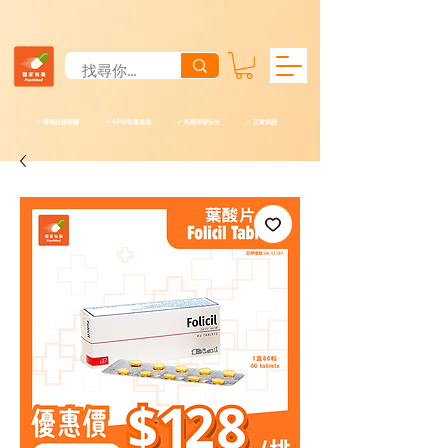
✓ 香港註冊西醫 ✓ 4小時快速送遞 ✓ 私隱保密安全 ✓ 正貨保證