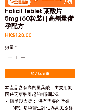
Folicil Tablet 葉酸片
5mg (60粒裝) | 高劑量備
孕配方
價
HK$128.00
格
數量
*
加入購物車
本產品含有高劑量葉酸，主要用於
因缺乏葉酸引起的相關狀況：
懷孕期支援： 供有需要的孕婦
（特別是經醫生評估為高風險群