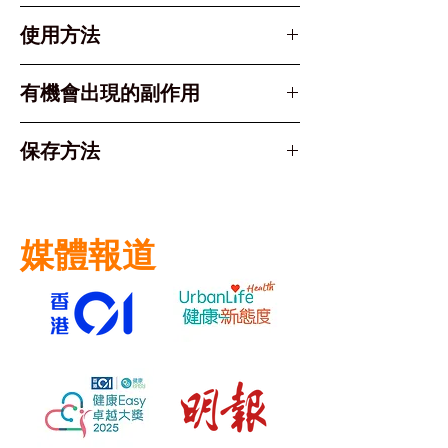
生處方或藥劑師監管下售賣
有效成份： Folic Acid (葉酸)
使用方法
5mg
必須遵照醫生或藥劑師指示服用。
有機會出現的副作用
成人及長者： 一般治療劑量為
每日 1 粒 (5mg)，需持續服
葉酸一般耐受性良好，副作用較罕
保存方法
用直至血象回復正常或遵照醫生
見，但部分人士可能出現：
建議。
輕微腸胃不適（如噁心、腹脹、
請存放於 25°C 以下 的陰涼乾燥
預防用途/懷孕： 視乎風險評
胃氣）。
處。
估，醫生可能會建議特定劑量。
食慾不振。
媒體報道
避免陽光直接照射。
服用方式： 以清水吞服，餐前或
請將藥物放置於兒童接觸不到的地
餐後服用均可。
方。