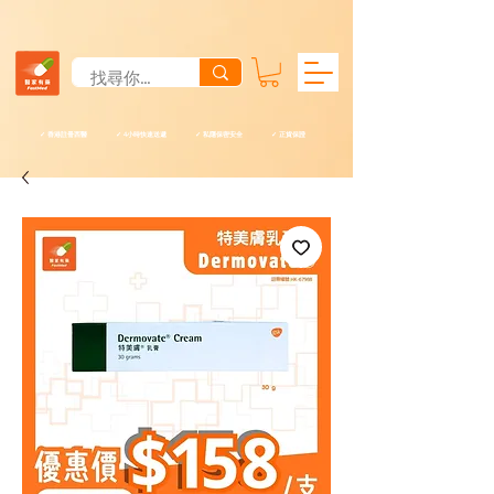
✓ 香港註冊西醫 ✓ 4小時快速送遞 ✓ 私隱保密安全 ✓ 正貨保證