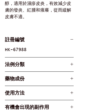
醇，適用於濕疹皮炎，有效減少皮
膚的發炎、紅腫和瘙癢，從而緩解
皮膚不適。
註冊編號
HK-67988
法例分類
Part 1, Schedule 1 &
藥物成份
Schedule 3 Poison
Active Ingredient
使用方法
丙酸氯倍他索 Clobetasol
Propionate
適用範圍： 適用於皮膚炎症
有機會出現的副作用