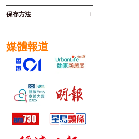
使用方法：
常見副作用通常局限於用藥部位，
保存方法
先清潔並抹乾患處。
包括：
取少量藥膏，薄薄塗抹於患處及
皮膚灼熱感、刺痛或瘙癢
請儲存於陰涼乾燥處，避免陽光直
周邊區域。
皮膚乾燥、脫皮
接照射。
輕輕按摩直至完全吸收。通常建
媒體報道
議每日使用1-2次。
注意： 用量及療程長短應嚴格遵
從醫生指示。每週使用總量不應超
過50克。除非醫生另有處方，請勿
使用密封性敷料覆蓋。