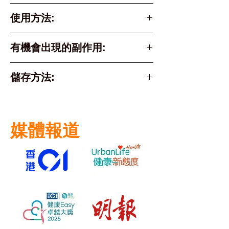
Azelaic acid 20% / 杜鵑花
使用方法:
酸 (壬二酸) 20%
成人或12歲以上兒童可按需求塗搽
有機會出現的副作用:
患處每天1-2次
使用初期，肌膚可能會出現輕微灼
儲存方法:
熱、泛紅或是因乾燥而感到刺激、
搔癢，甚至脫皮等現象，一般來說
請存放於 25°C以下 的陰涼乾燥
一段時間後便會緩解。若是副作用
處。
遲遲未消退，甚至有更嚴重的傾
媒體報道
請將藥物放置於兒童接觸不到的地
向，建議停用並且尋求醫生協助。
方。