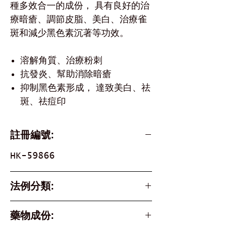
種多效合一的成份， 具有良好的治
療暗瘡、調節皮脂、美白、治療雀
斑和減少黑色素沉著等功效。
溶解角質、治療粉刺
抗發炎、幫助消除暗瘡
抑制黑色素形成， 達致美白、祛
斑、祛痘印
註冊編號:
HK-59866
法例分類:
Part 1 Poison
藥物成份: