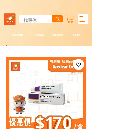
✓ 香港註冊西醫 ✓ 4小時快速送遞 ✓ 私隱保密安全 ✓ 正貨保證