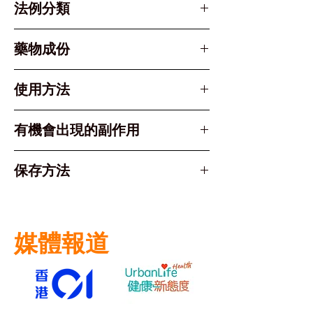
法例分類
Part 1, Schedule 1 &
藥物成份
Schedule 3 Poison
Active Ingredient：
使用方法
伐地那非 Vardenafil (as
hydrochloride)
服用方法：口服，請勿咀嚼或壓碎
有機會出現的副作用
藥片。
服用時間：於性行為前約25至30分
常見副作用包括(通常輕微且暫
保存方法
鐘服用。
時)：
藥效時長：藥效最長可持續達4至6
頭痛、頭暈
儲存於攝氏25度以下
小時。
臉部潮紅
注意：需在有性刺激的情況下才能
消化不良
媒體報道
發揮作用。請務必遵循醫生的專業
鼻塞
指示服用。
這些症狀多在用藥初期出現，隨身
體適應會逐漸減輕。