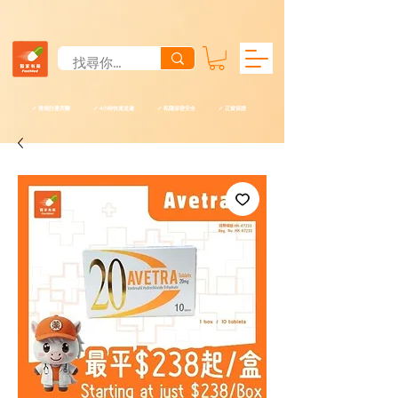
✓ 香港註冊西醫 ✓ 4小時快速送遞 ✓ 私隱保密安全 ✓ 正貨保證