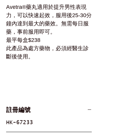
Avetra®藥丸適用於提升男性表現
力，可以快速起效，服用後25-30分
鐘內達到最大的藥效。無需每日服
藥，事前服用即可。
最平每盒$238
此產品為處方藥物，必須經醫生診
斷後使用。
Avetra®藥丸可治療勃起功能障
礙。
陽萎/不舉/早泄/早洩/樂威壯/艾力
達/橙色小藥丸/火焰
註冊編號
HK-67233