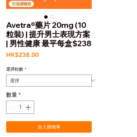
Avetra®藥片 20mg (10
粒裝) | 提升男士表現方案
| 男性健康 最平每盒$238
價
HK$238.00
格
選擇粒數
*
數量
*
加入購物車