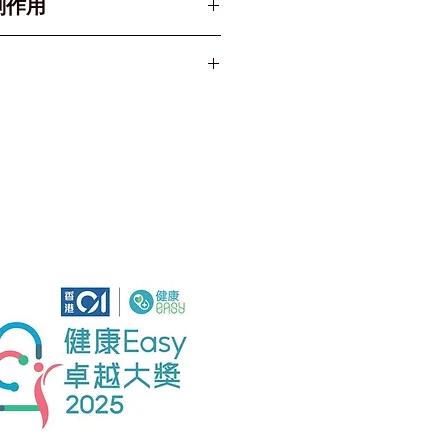
副作用
 1500 IU (國際單
常注射於上臂三角肌或大腿前
 注射部位疼痛、紅腫、硬
脈注射 (Do Not
ravenously)。
 至 8°C 的雪櫃內。
用於 Rh 陰性血型的母
ot freeze)。
裝盒內以避光保存。
射於嬰兒身上 (DO NOT
FANT)。
：
h 陰性婦女誕下 Rh 陽性嬰
 72 小時內 注射。
 26-28 週時作為預防性
流產、宮外孕、羊膜穿刺術後
。