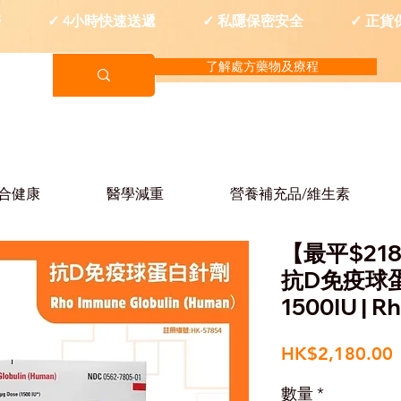
西醫 ✓ 4小時快速送遞 ✓ 私隱保密安全 ✓ 正貨
了解處方藥物及療程
合健康
醫學減重
營養補充品/維生素
【最平$218
抗D免疫球蛋
1500IU |
HK$2,180.00
數量
*