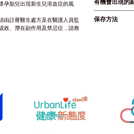
有機會出現的
懷孕胎兒出現新生兒溶血症的風
免疫球蛋白，相等於
Only)。通
位)。
外側。
常見： 常見：
保存方法
須由註冊醫生處方及在醫護人員監
警告： 嚴禁靜
塊。
成效、潛在副作用及禁忌症，請務
Inject Int
必須存放於 2°C
適用對象： 僅
不可冷凍 (Do n
親。
建議保留在原包
警告： 切勿注
INJECT IN
常見注射時機
產後： 當 R
兒後，通常需在
產前： 懷孕約
注射。
其他情況： 
或腹部受創後