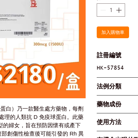
加入購物車
註冊編號
HK-57854
法例分類
第1附表及第3附表
藥物成份
Schedule 3 P
 免疫球蛋白）乃一款醫生處方藥物，每劑
​​​​​​​ - 須醫生處
) 經超濾處理的人類抗 D 免疫球蛋白。此藥
有效成份： Rho(
使用方法
血型的婦女，旨在預防因懷有或產下
(Human)
腹部創傷性檢查後可能引發的 Rh 異
含量： 每劑含有 
僅限肌肉注射 (