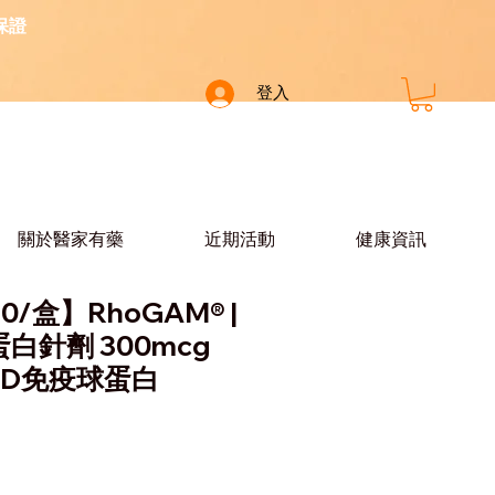
保證
登入
關於醫家有藥
近期活動
健康資訊
0/盒】RhoGAM® |
白針劑 300mcg
 RhD免疫球蛋白
價
格