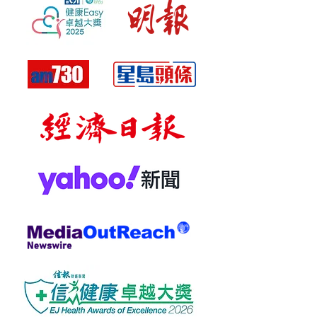
多關節痛痛楚十分難忍，其實只要
小時的作用期間，並不表示藥效會
能止痛就能治痛，很多病人因為痛
持續勃起這麼久。
反減少活動，最後反使肌肉減少越
2.
慕拉適一天最多可以使用多少
來越痛。止痛藥正正就是終止這個
次
？
惡性循環的第一步。其實醫學界針
根據慕拉適製藥廠的指導以及醫生
對關節痛早有治療指引。醫生會按
專業建議，慕拉適通常建議每天最
情況為大家找出合適的方案。日本
多使用一次。使用超過推薦劑量的
制的慕拉適®貼藥10，成分有別於
慕拉適可能會增加副作用的風險。
一般薄荷或水陽酸成分止痛貼或止
3.
使用慕拉適會有年齡限制嗎
？
痛軟膏，能有效緩解不同痛症，加
+
上結合第三代SIS物料製造的可伸
慕拉適一般適合
18
歲及以上的成
縮性貼布10，能增強滲透性同時保
年使用。雖然慕拉適沒有限制使用
持藥力持續滲透。根據研究顯示，
年齡的上限，但隨著年齡的增長，
每片貼藥可做到24小時長效止痛，
相關的健康問題可能會增加，因此
療效相等於每日塗抹３次其他非類
可能需要調整慕拉適的劑量。老年
固醇類消炎止痛藥藥膏！方便、安
患者的腎臟和肝臟功能可能下降，