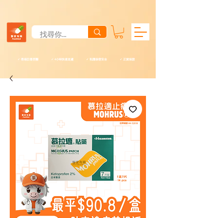
✓ 香港註冊西醫 ✓ 4小時快速送遞 ✓ 私隱保密安全 ✓ 正貨保證