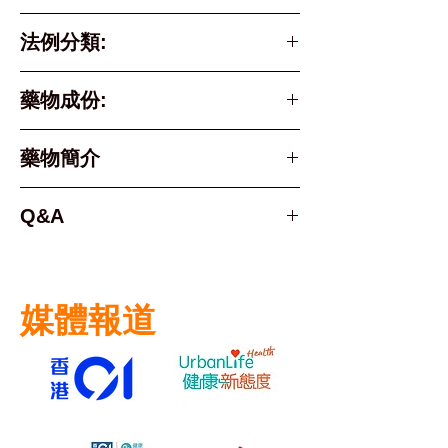
法例分類:
Part 1 & Schedule 3
藥物成份:
Poison
Active Ingredient
藥物簡介
ketoprofen
Q&A
慕拉適邊度買？
Fastmed 慕拉適網購服務足不出
慕拉適
常見問題
戶購買慕拉適免除尷尬慕拉適貼藥
是一種藥用貼片，它的有效成份為
媒體報道
1.
慕拉適的效用有多持久
？
酮洛芬 (Ketoprofen)，用於疼
+
痛。這是一個常見的問題，影響著
慕拉適的效果可持續大約2
4
小時，
全世界許多人，特別是中老年人。
通常在使用後
30
分鐘到
1
小時開始
對於許多人來說，無病無痛是健康
發揮作用，但慕拉適的效用的持久
和幸福的重要組成部分。然而，很
力可能會因人而異。在慕拉適2
4