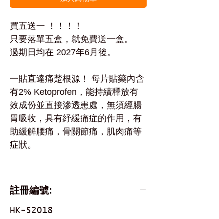
買五送一 ！！！！
只要落單五盒，就免費送一盒。
過期日均在 2027年6月後。
一貼直達痛楚根源！ 每片貼藥內含
有2% Ketoprofen，能持續釋放有
效成份並直接滲透患處，無須經腸
胃吸收，具有紓緩痛症的作用，有
助緩解腰痛，骨關節痛，肌肉痛等
症狀。
註冊編號:
HK-52018