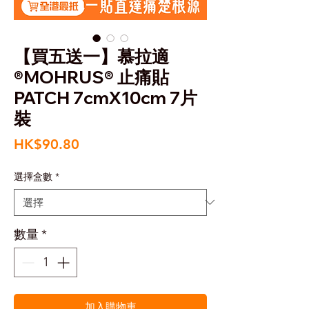
【買五送一】慕拉適
®MOHRUS® 止痛貼
PATCH 7cmX10cm 7片
裝
價
HK$90.80
格
選擇盒數
*
數量
*
加入購物車