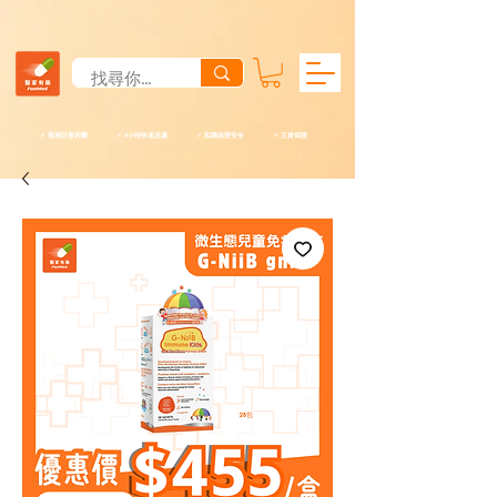
✓ 香港註冊西醫 ✓ 4小時快速送遞 ✓ 私隱保密安全 ✓ 正貨保證