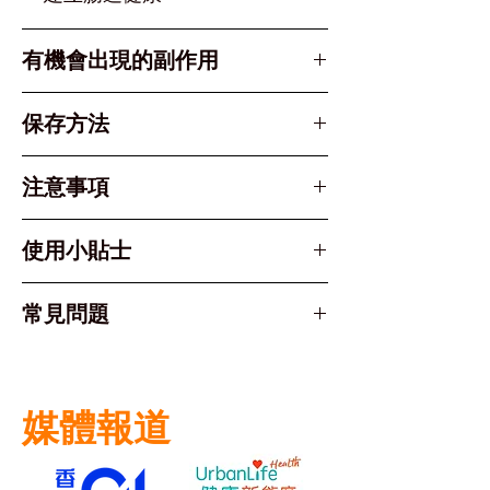
有機會出現的副作用
大多數兒童耐受良好，少數可能出
保存方法
現：
初期輕微腸胃不適
陰涼乾燥處，開封後請盡快食用
注意事項
排氣量暫時增加
大便習慣輕微改變
對益生菌成分過敏者請勿使用
使用小貼士
如正在服用抗生素，請最少相隔
3小時服用或先諮詢醫生意見服
建議早上空腹或餐前使用，吸收
常見問題
用
效果更佳
可混入乳酪、果汁等兒童喜愛的
Q：需要服用多久才見效？
食物中
A：一般使用2-4週後可見初步效
配合均衡飲食和充足睡眠，效果
媒體報道
果，完整效果需持續使用28天。
更顯著
連續使用效果更佳，建議完成整
Q：可以與抗生素同時服用嗎？