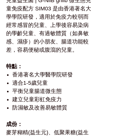
兒童益生菌 | G-NiiB gniib 微生態兒
童免疫配方 SIM03 是由香港著名大
學學院研發，適用於免疫力較弱而
經常感冒的兒童、上學後容易染病
的學齡兒童、有過敏體質（如鼻敏
感、濕疹）的小朋友、腸道功能較
差，容易便秘或腹瀉的兒童。
特點：
香港著名大學醫學院研發
適合1-5歲兒童
平衡兒童腸道微生態
建立兒童彩虹免疫力
防濕敏及改善易敏體質
成份：
麥芽糊精(益生元)、低聚果糖(益生