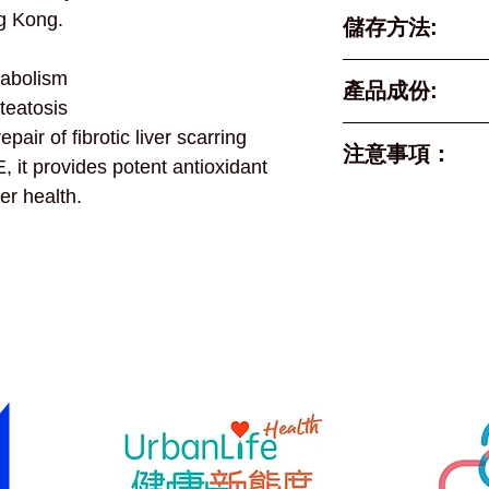
g Kong.
儲存方法:
- 請保存在陰
etabolism
產品成份:
teatosis
低聚半乳糖 GO
epair of fibrotic liver scarring
注意事項：
FOS(益生元)、
, it provides potent antioxidant
抗性糊精(益生
ver health.
產品含有微量奶
春雙歧桿菌，2
兩歲的人士，或
李糖乳桿菌，每
先諮詢醫生意見
維生素E(220國
如正在服用抗生
先諮詢醫生意見