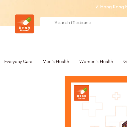
✓ Hong Kong Re
Everyday Care
Men's Health
Women's Health
G