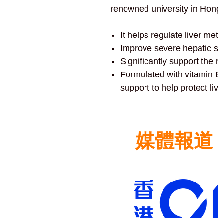
renowned university in Hon
It helps regulate liver m
Improve severe hepatic s
Significantly support the r
Formulated with vitamin E
support to help protect li
媒體報道