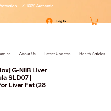
 Protection ✓ 100% Authentic
Log In
tamins
About Us
Latest Updates
Health Articles
ox] G-NiiB Liver
la SLD07 |
for Liver Fat (28
ce