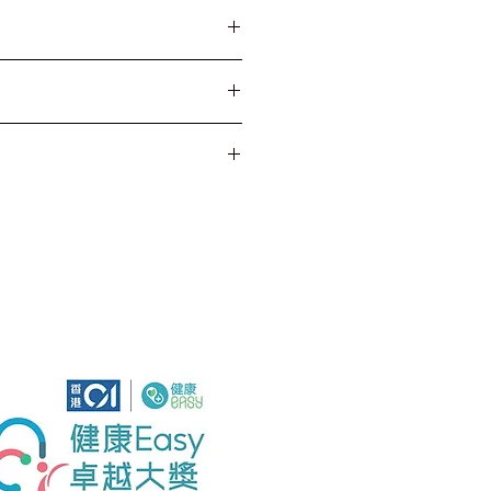
涼處，避免陽光直射
S(益生元)、低聚果糖
低聚果木糖 XOS(益生元)、
元)、綜合益生菌混合物（青
類製品，乳糖不耐症或少於
種雙歧桿菌，加氏乳桿菌，鼠
對本產品任何成份過敏，請
包含有50 億菌落數目）、
服用。
際單位)
素，請最少相隔3小時服用或
服用。