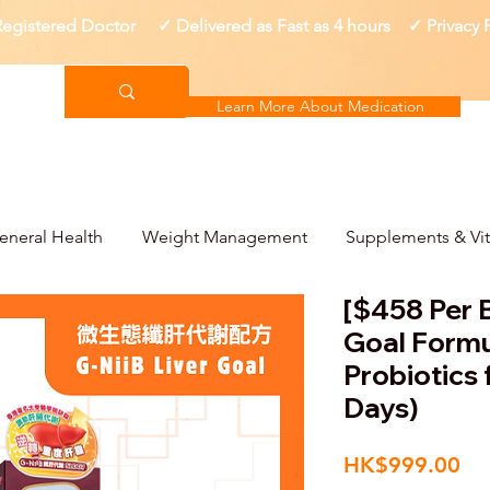
gistered Doctor ✓ Delivered as Fast as 4 hours ✓ Privacy
Learn More About Medication
eneral Health
Weight Management
Supplements & Vi
[$458 Per B
Goal Formu
Probiotics 
Days)
Pri
HK$999.00