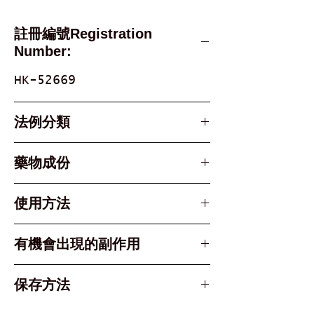
註冊編號Registration
Number:
HK-52669
法例分類
Part 2 Poison
藥物成份
Active Ingredient
使用方法
Paracetamol 撲熱息痛
劑型：口服液 (使用前請充分搖
有機會出現的副作用
勻)
肝損傷風險： 切勿超過建議劑
保存方法
建議劑量
量，因為撲熱息痛過量可能導致
1 - 2 歲：2.5 ml
嚴重的藥物性肝損傷。
請儲存於攝氏30度或以下，避免兒