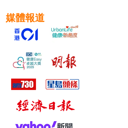
3 - 6 歲：2.5 - 5 ml
潛在過敏： 如服藥後出現皮
童接觸。
7 - 12 歲：5 - 7.5 ml
疹、瘙癢、臉部或喉嚨腫脹等過
媒體報道
12 歲以上：10 ml
敏反應，請立即停止服用並尋求
醫療協助。
服用頻率：每隔 4 小時或以上服
一次 (需要時)
最大劑量：每日最多服5次