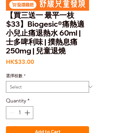
【買三送一 最平一枝
$33】Biogesic®痛熱適
小兒止痛退熱水 60ml |
士多啤利味 | 撲熱息痛
250mg | 兒童退燒
Price
HK$33.00
選擇枝數
*
Quantity
*
Add to Cart