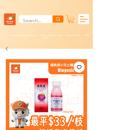
✓ Hong Kong Registered Doctor ✓ Delivered as Fast as 4 hours ✓ Privacy Protection ✓ 100%
Authentic