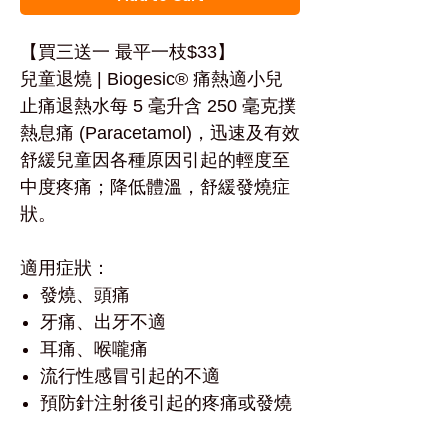
【買三送一 最平一枝$33】
兒童退燒 | Biogesic® 痛熱適小兒
止痛退熱水每 5 毫升含 250 毫克撲
熱息痛 (Paracetamol)，迅速及有效
舒緩兒童因各種原因引起的輕度至
中度疼痛；降低體溫，舒緩發燒症
狀。
適用症狀：
發燒、頭痛
牙痛、出牙不適
耳痛、喉嚨痛
流行性感冒引起的不適
預防針注射後引起的疼痛或發燒