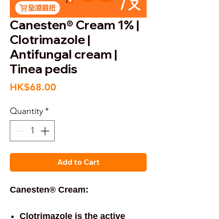
Canesten® Cream 1% |
Clotrimazole |
Antifungal cream |
Tinea pedis
Price
HK$68.00
Quantity
*
Add to Cart
Canesten® Cream:
Clotrimazole is the active