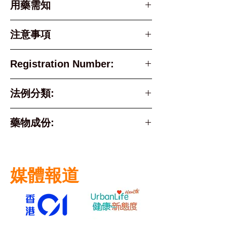
用藥需知
•⁠ ⁠不適用於對克霉唑或其他成分過
注意事項
敏的人，
本網站上的藥物資訊只提供了最相
Registration Number:
•⁠ ⁠懷孕、哺乳或試圖懷孕的人在使
關的資訊和最常用的劑量。這些資
用前應向醫生或助產士咨詢。
訊並不是醫療建議。有關具體的治
HK-25433
法例分類:
•⁠ ⁠注意不要將乳膏放入口中或吞
療建議，請徵詢你的醫生或藥劑
嚥，如果不小心發生，應立即告訴
師，並按照你所服用的藥物說明使
Part 2 Poison
藥物成份:
醫生。
用。
•⁠ ⁠如有任何副作用或疑問，應諮詢
Active Ingredient
醫生、藥劑師或護士的意見。
clotrimazole
•⁠ ⁠產品應存放在原包裝中，不要存
媒體報道
放在25°C以上的溫度下。 請注
意，這些要點僅供參考，使用前還
是應該仔細閱讀產品說明書或向專
業醫療人員查詢。