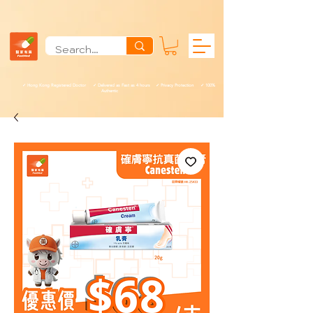
✓ Hong Kong Registered Doctor ✓ Delivered as Fast as 4 hours ✓ Privacy Protection ✓ 100%
Authentic