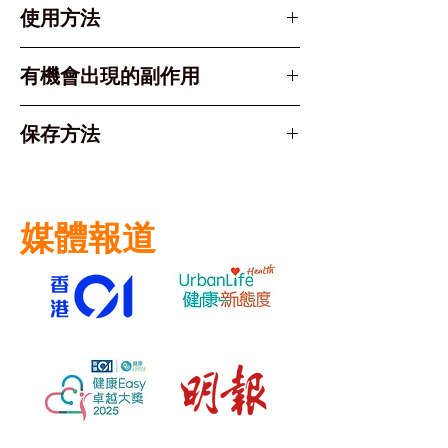
Montelukast Sodium (孟魯司
使用方法
特鈉)
劑型： 咀嚼片，建議吞服或咀
有機會出現的副作用
嚼後服用。
適用人士 (6-14 歲兒童)：
常見副作用包括：
保存方法
通常建議劑量為每日服用 1 片
頭痛
(4mg)。
腹痛
此藥物須貯存於攝氏15-30度
喉嚨痛
避免陽光直接照射及受潮
咳嗽
媒體報道
避免兒童誤服
過敏反應： 極少數患者可能出現
過敏反應，如皮疹或腫脹。如出現
嚴重症狀，應立即停藥並求醫。