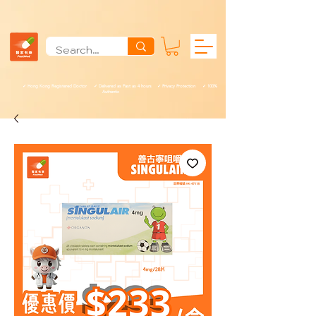
✓ Hong Kong Registered Doctor ✓ Delivered as Fast as 4 hours ✓ Privacy Protection ✓ 100%
Authentic