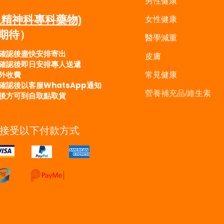
男性健康
限精神科專科藥物)
女性健康
請期待）
醫學減重
確認後盡快安排寄出
皮膚
確認後即日安排專人送遞
收費
常見健康
認後以客服WhatsApp通知
營養補充品/維生素
可到自取點取貨
接受以下付款方式