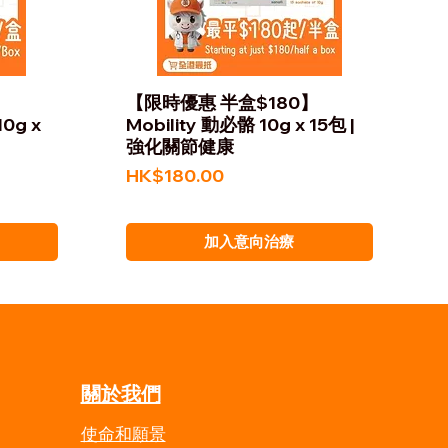
】
【限時優惠 半盒$180】
10g x
Mobility 動必骼 10g x 15包 |
強化關節健康
價格
HK$180.00
加入意向治療
​關於我們
​使命和願景