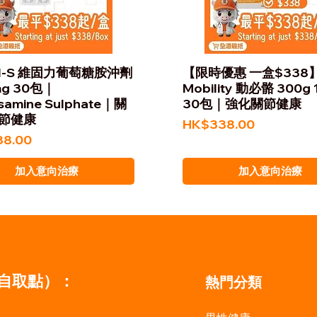
tril-S 維固力葡萄糖胺沖劑
【限時優惠 一盒$338
mg 30包｜
Mobility 動必骼 300g 
samine Sulphate｜關
30包｜強化關節健康
節健康
價格
HK$338.00
8.00
加入意向治療
加入意向治療
自取點）：
熱門分類