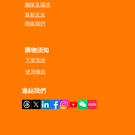
團隊及環境
​最新近況
​聯絡我們​
​購物須知
​下單流程
​使用條款
​連結我們