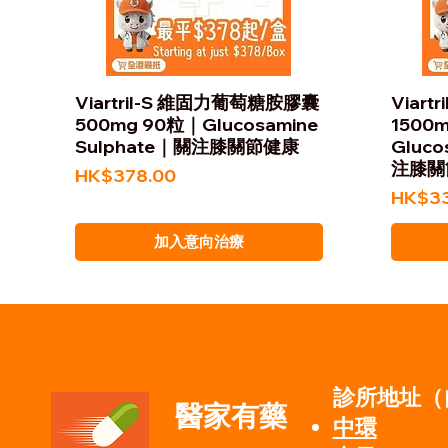
Viartril-S 維固力葡萄糖胺膠囊
Viar
500mg 90粒｜Glucosamine
1500
Sulphate｜關注膝關節健康
Gluco
注膝關
價格
HK$378.00
價格
HK$33
加入意向治療
診所地址（
醫家有藥
中環