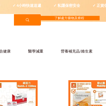
西醫 ✓ 4小時快速送遞 ✓ 私隱保密安全 ✓ 正貨
了解處方藥物及療程
合健康
醫學減重
營養補充品/維生素