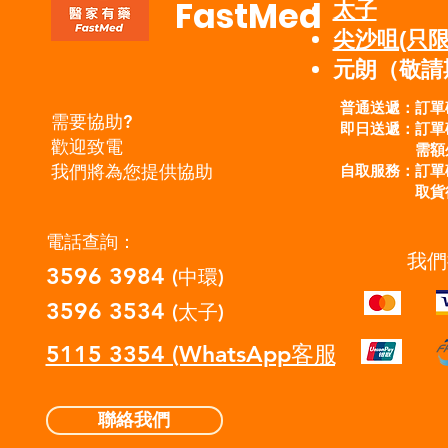
FastMed
太子
​尖沙咀(只
​元朗（敬
普通送遞：訂單
需要協助?
即日送遞：訂單
歡迎致電
需額外
自取服務：訂單確
我們將為您提供協助
取貨後方
電話查詢：
我們
3596 3984
(中環)
3596 3534
(太子)
5115 3354 (WhatsApp客服)
聯絡我們